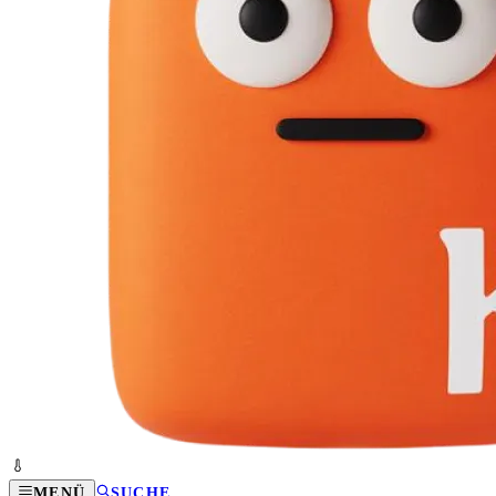
MENÜ
SUCHE