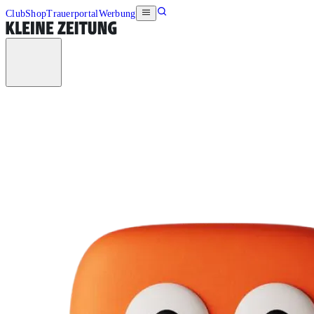
Club
Shop
Trauerportal
Werbung