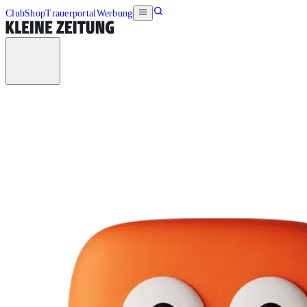
Club
Shop
Trauerportal
Werbung