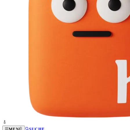
MENÜ
SUCHE