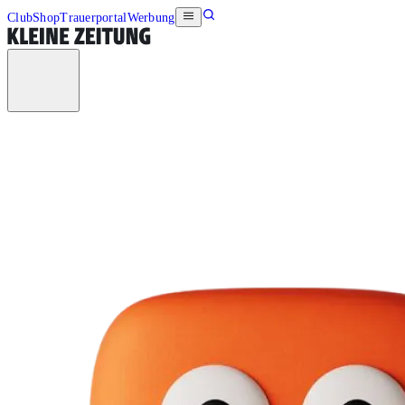
Club
Shop
Trauerportal
Werbung