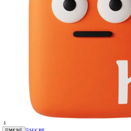
MENÜ
SUCHE