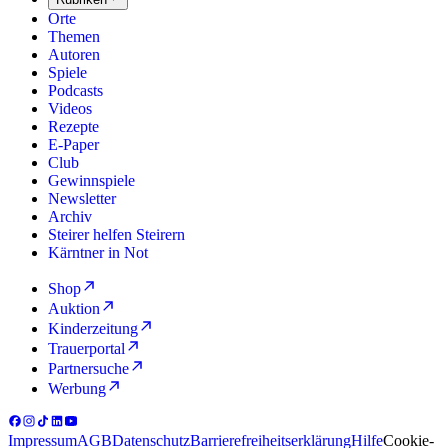
Orte
Themen
Autoren
Spiele
Podcasts
Videos
Rezepte
E-Paper
Club
Gewinnspiele
Newsletter
Archiv
Steirer helfen Steirern
Kärntner in Not
Shop
Auktion
Kinderzeitung
Trauerportal
Partnersuche
Werbung
Impressum
AGB
Datenschutz
Barrierefreiheitserklärung
Hilfe
Cookie-