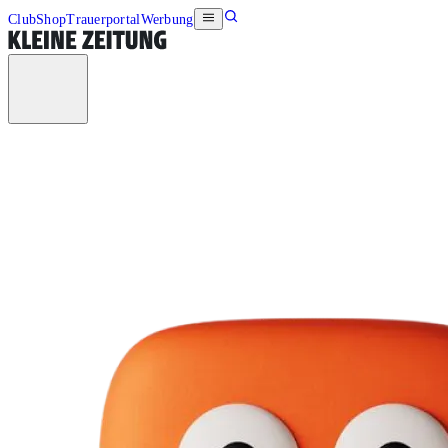
Club
Shop
Trauerportal
Werbung