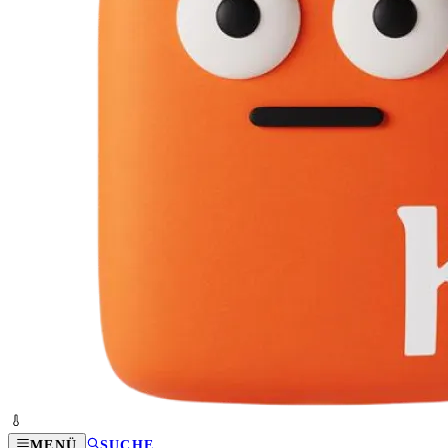
MENÜ
SUCHE