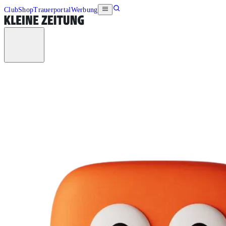
Club
Shop
Trauerportal
Werbung