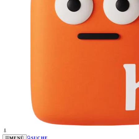
MENÜ
SUCHE