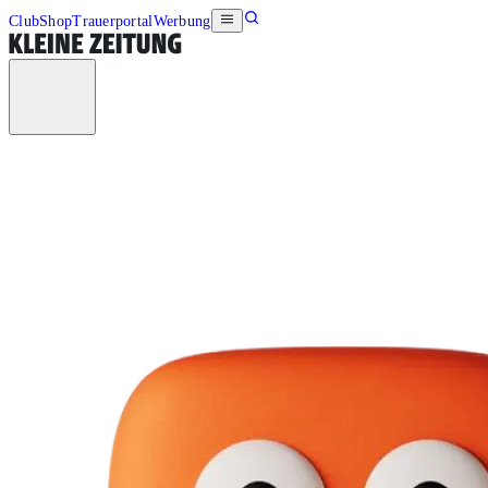
Club
Shop
Trauerportal
Werbung