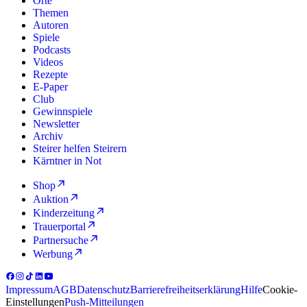
Orte
Themen
Autoren
Spiele
Podcasts
Videos
Rezepte
E-Paper
Club
Gewinnspiele
Newsletter
Archiv
Steirer helfen Steirern
Kärntner in Not
Shop
Auktion
Kinderzeitung
Trauerportal
Partnersuche
Werbung
Impressum
AGB
Datenschutz
Barrierefreiheitserklärung
Hilfe
Cookie-
Einstellungen
Push-Mitteilungen