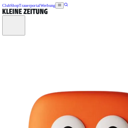
Club
Shop
Trauerportal
Werbung