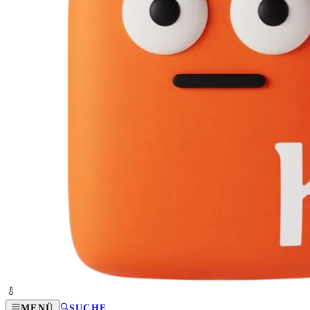
MENÜ
SUCHE