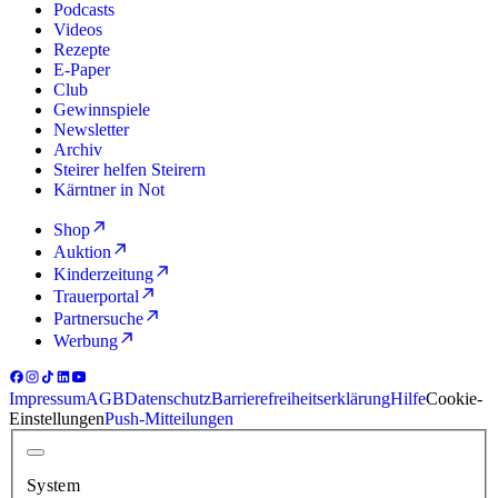
Podcasts
Videos
Rezepte
E-Paper
Club
Gewinnspiele
Newsletter
Archiv
Steirer helfen Steirern
Kärntner in Not
Shop
Auktion
Kinderzeitung
Trauerportal
Partnersuche
Werbung
Impressum
AGB
Datenschutz
Barrierefreiheitserklärung
Hilfe
Cookie-
Einstellungen
Push-Mitteilungen
System