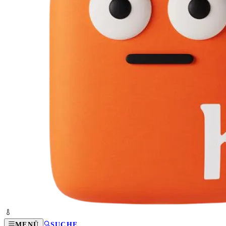
MENÜ
SUCHE