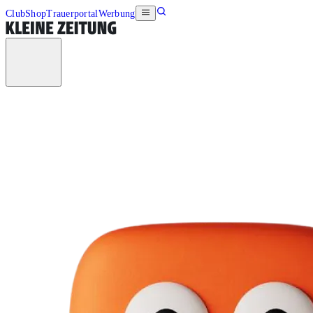
Club
Shop
Trauerportal
Werbung