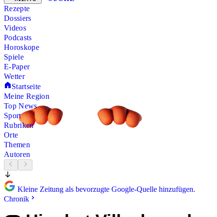
Rezepte
Dossiers
Videos
Podcasts
Horoskope
Spiele
E-Paper
Wetter
Startseite
Meine Region
Top News
Sport
Rubriken
Orte
Themen
Autoren
Kleine Zeitung als bevorzugte Google-Quelle hinzufügen.
Chronik