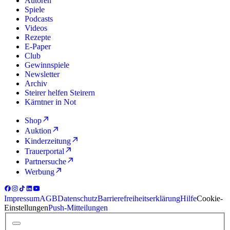
Autoren
Spiele
Podcasts
Videos
Rezepte
E-Paper
Club
Gewinnspiele
Newsletter
Archiv
Steirer helfen Steirern
Kärntner in Not
Shop
Auktion
Kinderzeitung
Trauerportal
Partnersuche
Werbung
Impressum
AGB
Datenschutz
Barrierefreiheitserklärung
Hilfe
Cookie-
Einstellungen
Push-Mitteilungen