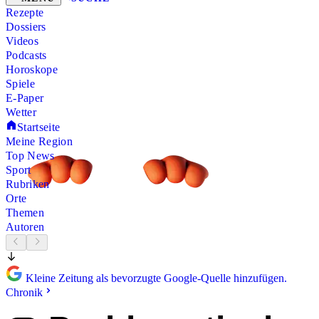
Rezepte
Dossiers
Videos
Podcasts
Horoskope
Spiele
E-Paper
Wetter
Startseite
Meine Region
Top News
Sport
Rubriken
Orte
Themen
Autoren
Kleine Zeitung als bevorzugte Google-Quelle hinzufügen.
Chronik