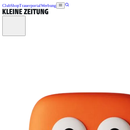
Club
Shop
Trauerportal
Werbung