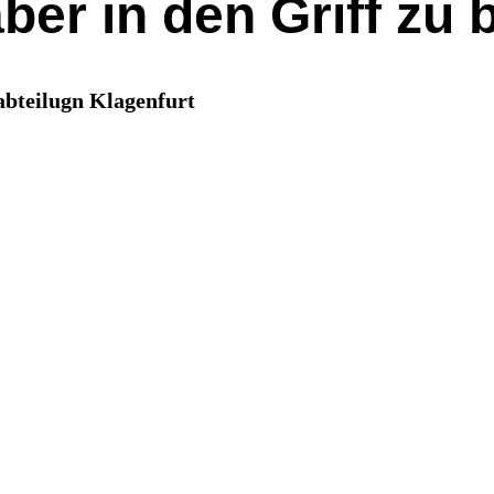
aber in den Griff z
abteilugn Klagenfurt