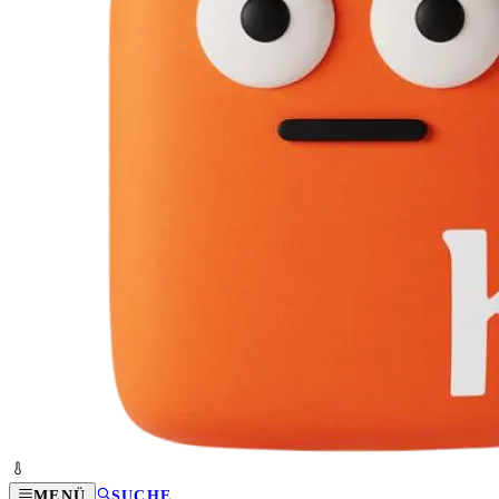
MENÜ
SUCHE