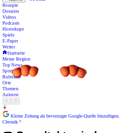
Rezepte
Dossiers
Videos
Podcasts
Horoskope
Spiele
E-Paper
Wetter
Startseite
Meine Region
Top News
Sport
Rubriken
Orte
Themen
Autoren
Kleine Zeitung als bevorzugte Google-Quelle hinzufügen.
Chronik