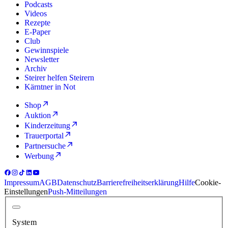
Podcasts
Videos
Rezepte
E-Paper
Club
Gewinnspiele
Newsletter
Archiv
Steirer helfen Steirern
Kärntner in Not
Shop
Auktion
Kinderzeitung
Trauerportal
Partnersuche
Werbung
Impressum
AGB
Datenschutz
Barrierefreiheitserklärung
Hilfe
Cookie-
Einstellungen
Push-Mitteilungen
System