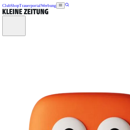
Club
Shop
Trauerportal
Werbung