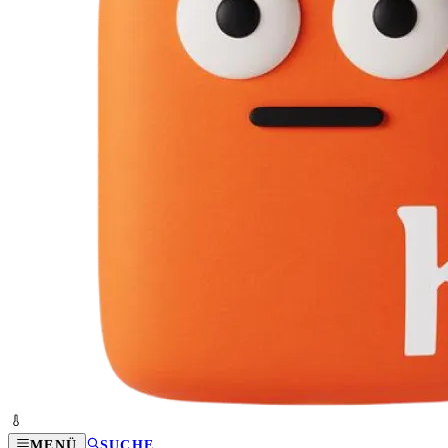
MENÜ
SUCHE