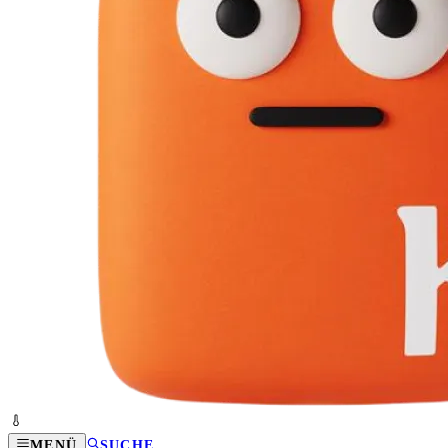
MENÜ
SUCHE