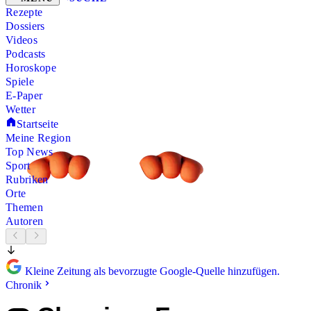
Rezepte
Dossiers
Videos
Podcasts
Horoskope
Spiele
E-Paper
Wetter
Startseite
Meine Region
Top News
Sport
Rubriken
Orte
Themen
Autoren
Kleine Zeitung als bevorzugte Google-Quelle hinzufügen.
Chronik