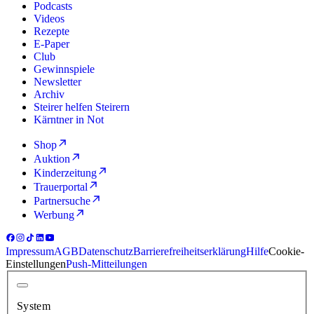
Podcasts
Videos
Rezepte
E-Paper
Club
Gewinnspiele
Newsletter
Archiv
Steirer helfen Steirern
Kärntner in Not
Shop
Auktion
Kinderzeitung
Trauerportal
Partnersuche
Werbung
Impressum
AGB
Datenschutz
Barrierefreiheitserklärung
Hilfe
Cookie-
Einstellungen
Push-Mitteilungen
System