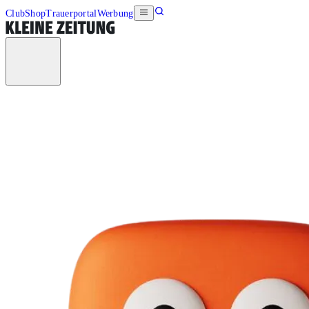
Club
Shop
Trauerportal
Werbung