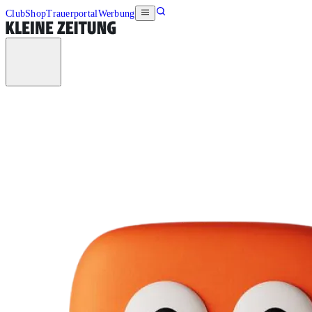
Club
Shop
Trauerportal
Werbung