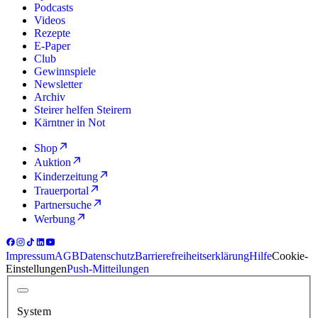
Podcasts
Videos
Rezepte
E-Paper
Club
Gewinnspiele
Newsletter
Archiv
Steirer helfen Steirern
Kärntner in Not
Shop
Auktion
Kinderzeitung
Trauerportal
Partnersuche
Werbung
Impressum
AGB
Datenschutz
Barrierefreiheitserklärung
Hilfe
Cookie-
Einstellungen
Push-Mitteilungen
System