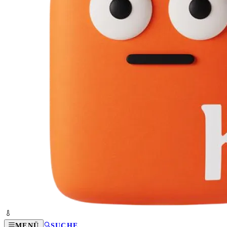
MENÜ
SUCHE