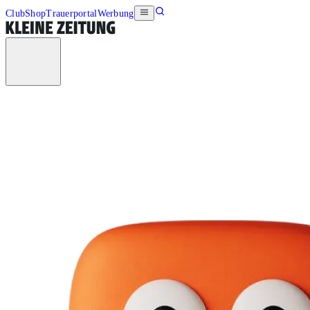
Club
Shop
Trauerportal
Werbung