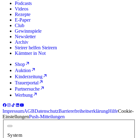
Podcasts
Videos
Rezepte
E-Paper
Club
Gewinnspiele
Newsletter
Archiv
Steirer helfen Steirern
Kärntner in Not
Shop
Auktion
Kinderzeitung
Trauerportal
Partnersuche
Werbung
Impressum
AGB
Datenschutz
Barrierefreiheitserklärung
Hilfe
Cookie-
Einstellungen
Push-Mitteilungen
System