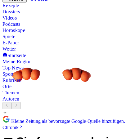
Rezepte
Dossiers
Videos
Podcasts
Horoskope
Spiele
E-Paper
Wetter
Startseite
Meine Region
Top News
Sport
Rubriken
Orte
Themen
Autoren
Kleine Zeitung als bevorzugte Google-Quelle hinzufügen.
Chronik