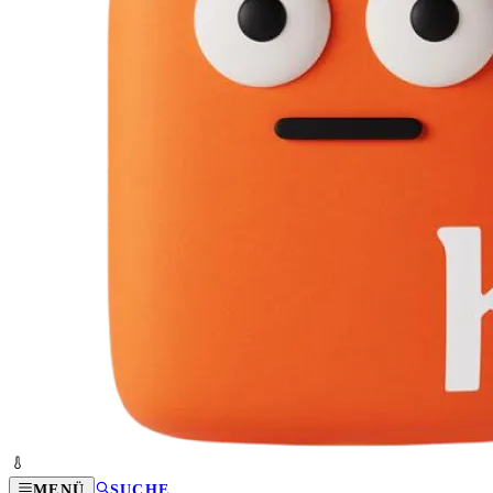
MENÜ
SUCHE