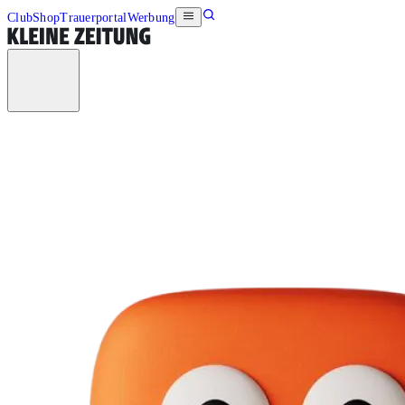
Club
Shop
Trauerportal
Werbung