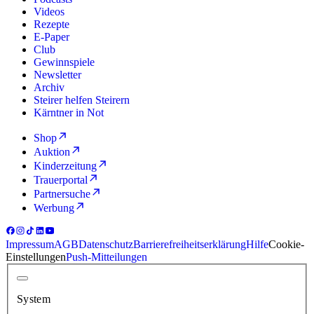
Videos
Rezepte
E-Paper
Club
Gewinnspiele
Newsletter
Archiv
Steirer helfen Steirern
Kärntner in Not
Shop
Auktion
Kinderzeitung
Trauerportal
Partnersuche
Werbung
Impressum
AGB
Datenschutz
Barrierefreiheitserklärung
Hilfe
Cookie-
Einstellungen
Push-Mitteilungen
System