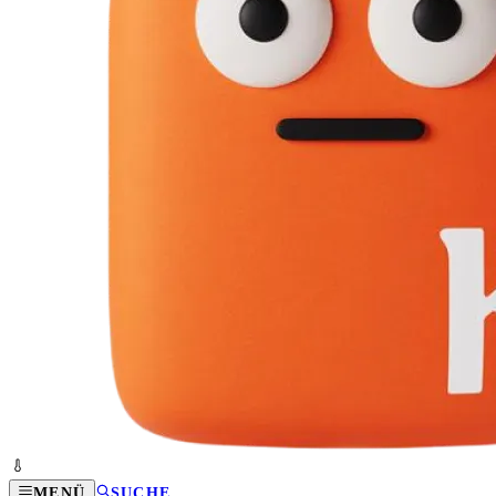
MENÜ
SUCHE