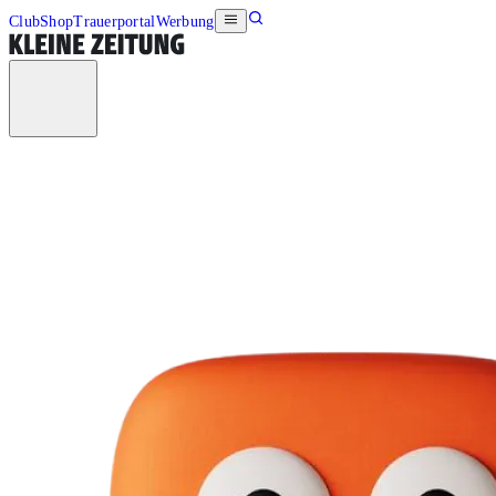
Club
Shop
Trauerportal
Werbung