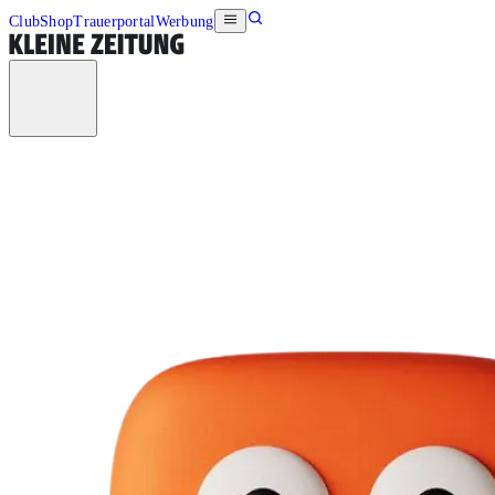
Club
Shop
Trauerportal
Werbung