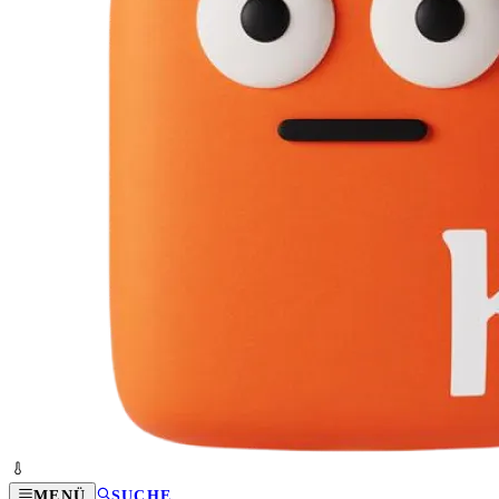
MENÜ
SUCHE