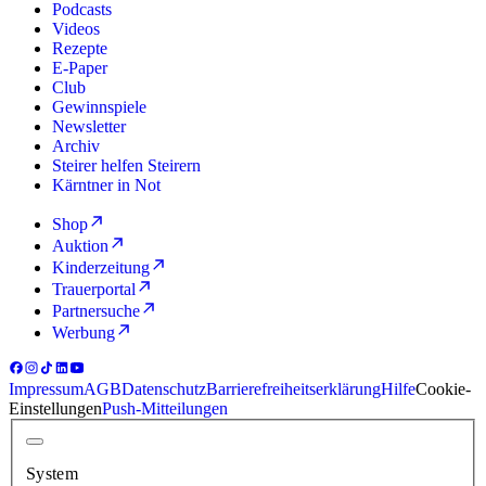
Podcasts
Videos
Rezepte
E-Paper
Club
Gewinnspiele
Newsletter
Archiv
Steirer helfen Steirern
Kärntner in Not
Shop
Auktion
Kinderzeitung
Trauerportal
Partnersuche
Werbung
Impressum
AGB
Datenschutz
Barrierefreiheitserklärung
Hilfe
Cookie-
Einstellungen
Push-Mitteilungen
System