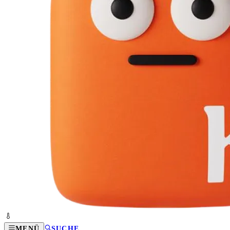
MENÜ
SUCHE