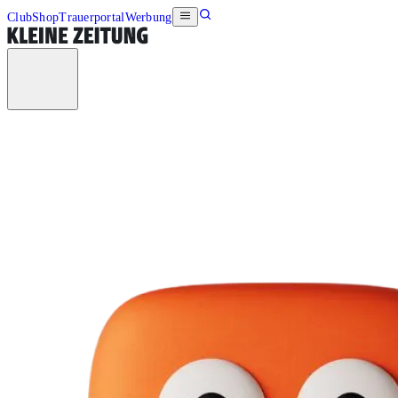
Club
Shop
Trauerportal
Werbung