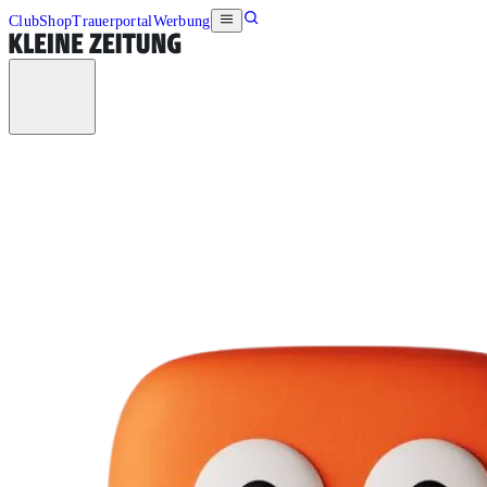
Club
Shop
Trauerportal
Werbung