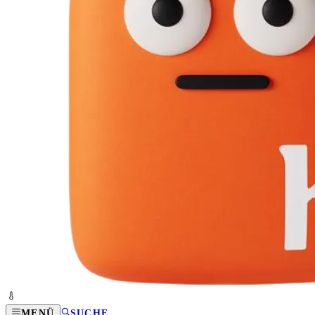
MENÜ
SUCHE