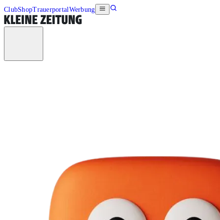
Club
Shop
Trauerportal
Werbung