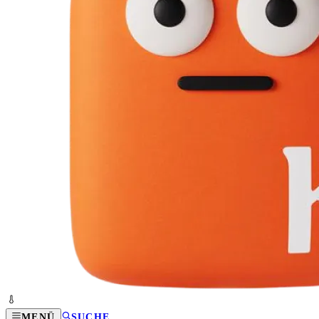
MENÜ
SUCHE