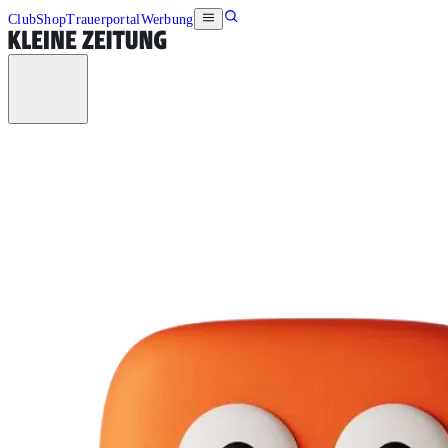
Club
Shop
Trauerportal
Werbung