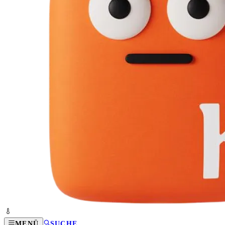
MENÜ
SUCHE