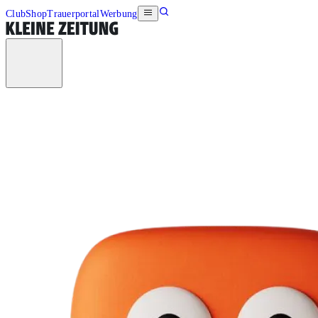
Club
Shop
Trauerportal
Werbung