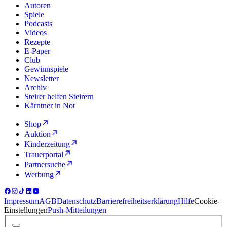
Autoren
Spiele
Podcasts
Videos
Rezepte
E-Paper
Club
Gewinnspiele
Newsletter
Archiv
Steirer helfen Steirern
Kärntner in Not
Shop
Auktion
Kinderzeitung
Trauerportal
Partnersuche
Werbung
Impressum
AGB
Datenschutz
Barrierefreiheitserklärung
Hilfe
Cookie-
Einstellungen
Push-Mitteilungen