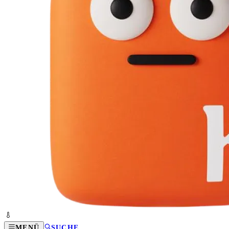
MENÜ
SUCHE