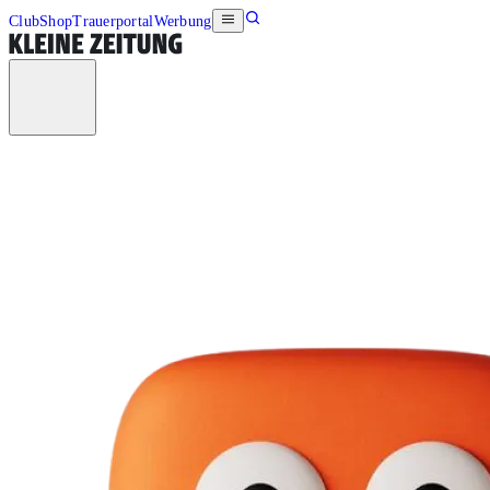
Club
Shop
Trauerportal
Werbung