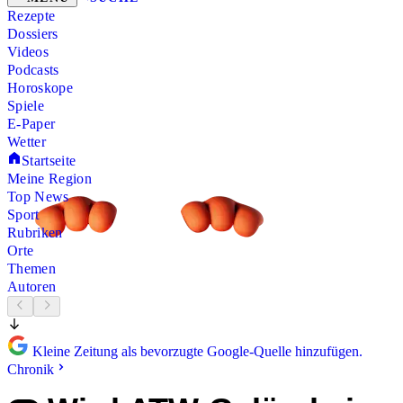
Rezepte
Dossiers
Videos
Podcasts
Horoskope
Spiele
E-Paper
Wetter
Startseite
Meine Region
Top News
Sport
Rubriken
Orte
Themen
Autoren
Kleine Zeitung als bevorzugte Google-Quelle hinzufügen.
Chronik