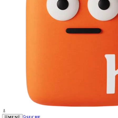
MENÜ
SUCHE