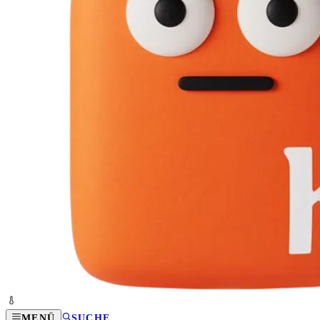
MENÜ
SUCHE