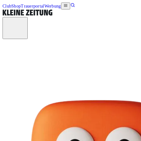
Club
Shop
Trauerportal
Werbung