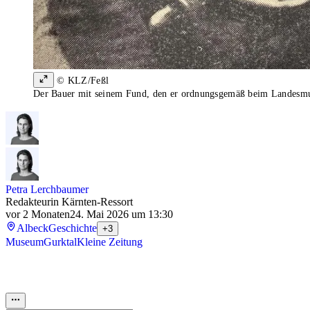
© KLZ/Feßl
Der Bauer mit seinem Fund, den er ordnungsgemäß beim Landesm
Petra Lerchbaumer
Redakteurin Kärnten-Ressort
vor 2 Monaten
24. Mai 2026 um 13:30
Albeck
Geschichte
+3
Museum
Gurktal
Kleine Zeitung