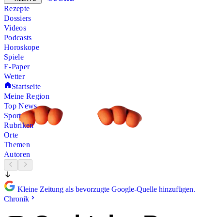
Rezepte
Dossiers
Videos
Podcasts
Horoskope
Spiele
E-Paper
Wetter
Startseite
Meine Region
Top News
Sport
Rubriken
Orte
Themen
Autoren
Kleine Zeitung als bevorzugte Google-Quelle hinzufügen.
Chronik