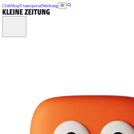
Club
Shop
Trauerportal
Werbung