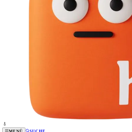
MENÜ
SUCHE