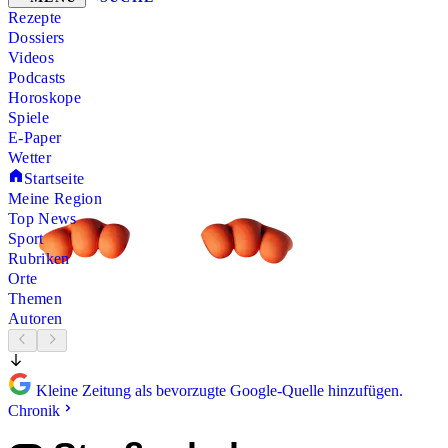
Rezepte
Dossiers
Videos
Podcasts
Horoskope
Spiele
E-Paper
Wetter
Startseite
Meine Region
Top News
Sport
Rubriken
Orte
Themen
Autoren
Kleine Zeitung als bevorzugte Google-Quelle hinzufügen.
Chronik