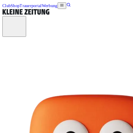
Club
Shop
Trauerportal
Werbung