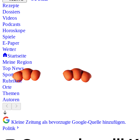
Rezepte
Dossiers
Videos
Podcasts
Horoskope
Spiele
E-Paper
Wetter
Startseite
Meine Region
Top News
Sport
Rubriken
Orte
Themen
Autoren
Kleine Zeitung als bevorzugte Google-Quelle hinzufügen.
Politik