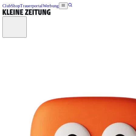
Club
Shop
Trauerportal
Werbung