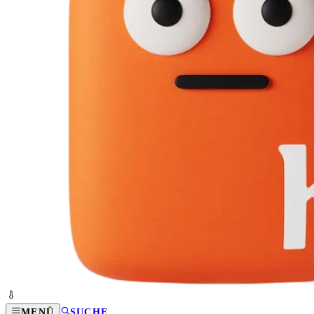
MENÜ
SUCHE