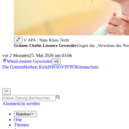
© APA / Hans Klaus Techt
Grünen-Chefin Leonore Gewessler
|
Gegen das „Verwalten des Nie
vor 2 Monaten
25. Mai 2026 um 03:06
Wien
Leonore Gewessler
+6
Die Grünen
Herbert Kickl
SPÖ
ÖVP
FPÖ
Klimaschutz
Abonnent:in werden
Rubriken
Orte
Themen