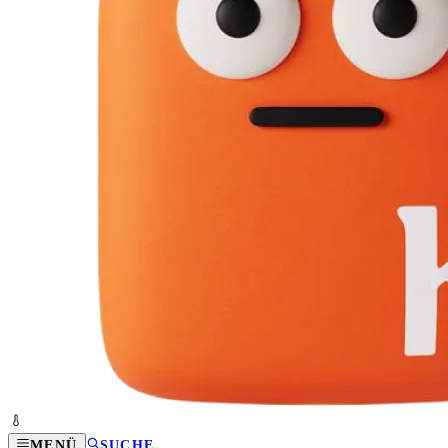
MENÜ
SUCHE