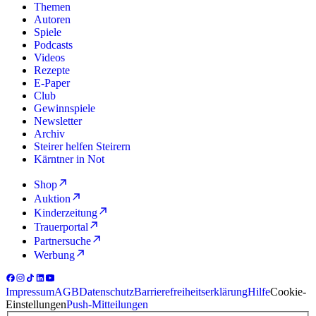
Themen
Autoren
Spiele
Podcasts
Videos
Rezepte
E-Paper
Club
Gewinnspiele
Newsletter
Archiv
Steirer helfen Steirern
Kärntner in Not
Shop
Auktion
Kinderzeitung
Trauerportal
Partnersuche
Werbung
Impressum
AGB
Datenschutz
Barrierefreiheitserklärung
Hilfe
Cookie-
Einstellungen
Push-Mitteilungen