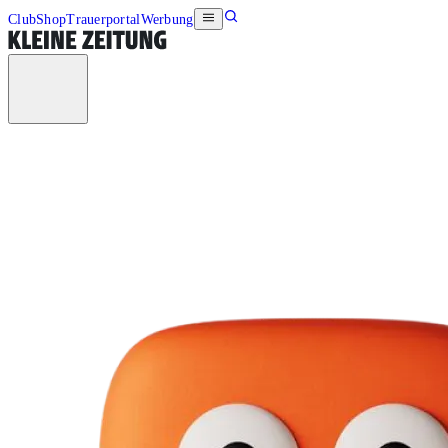
Club
Shop
Trauerportal
Werbung