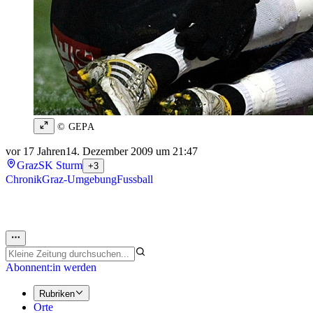
© GEPA
vor 17 Jahren
14. Dezember 2009 um 21:47
Graz
SK Sturm
+3
Chronik
Graz-Umgebung
Fussball
Abonnent:in werden
Rubriken
Orte