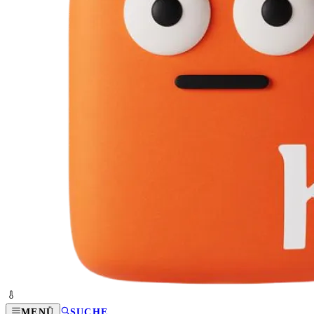
MENÜ
SUCHE