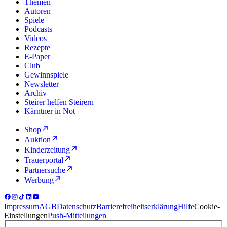
Themen
Autoren
Spiele
Podcasts
Videos
Rezepte
E-Paper
Club
Gewinnspiele
Newsletter
Archiv
Steirer helfen Steirern
Kärntner in Not
Shop
Auktion
Kinderzeitung
Trauerportal
Partnersuche
Werbung
Impressum
AGB
Datenschutz
Barrierefreiheitserklärung
Hilfe
Cookie-
Einstellungen
Push-Mitteilungen