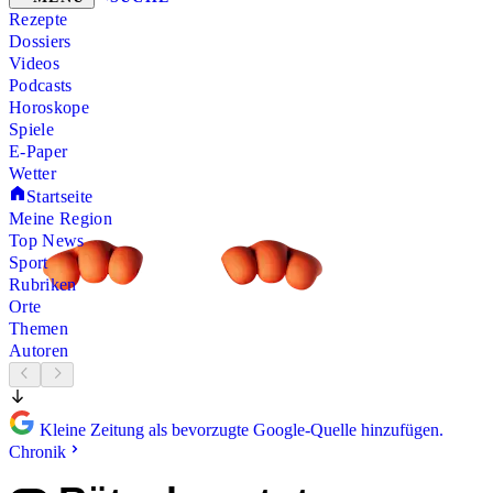
Rezepte
Dossiers
Videos
Podcasts
Horoskope
Spiele
E-Paper
Wetter
Startseite
Meine Region
Top News
Sport
Rubriken
Orte
Themen
Autoren
Kleine Zeitung als bevorzugte Google-Quelle hinzufügen.
Chronik