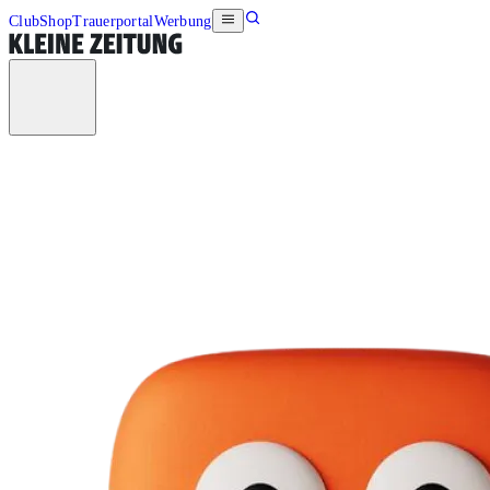
Club
Shop
Trauerportal
Werbung