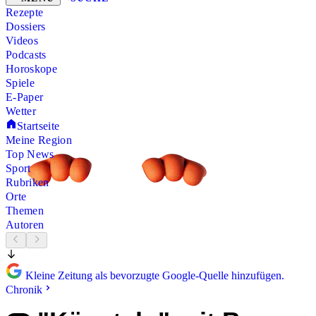
Rezepte
Dossiers
Videos
Podcasts
Horoskope
Spiele
E-Paper
Wetter
Startseite
Meine Region
Top News
Sport
Rubriken
Orte
Themen
Autoren
Kleine Zeitung als bevorzugte Google-Quelle hinzufügen.
Chronik