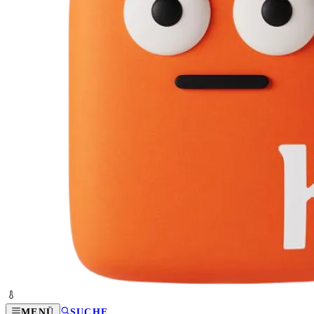
MENÜ
SUCHE