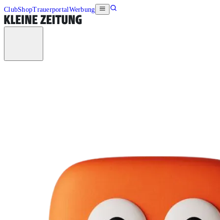
Club
Shop
Trauerportal
Werbung