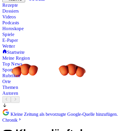
Rezepte
Dossiers
Videos
Podcasts
Horoskope
Spiele
E-Paper
Wetter
Startseite
Meine Region
Top News
Sport
Rubriken
Orte
Themen
Autoren
Kleine Zeitung als bevorzugte Google-Quelle hinzufügen.
Chronik