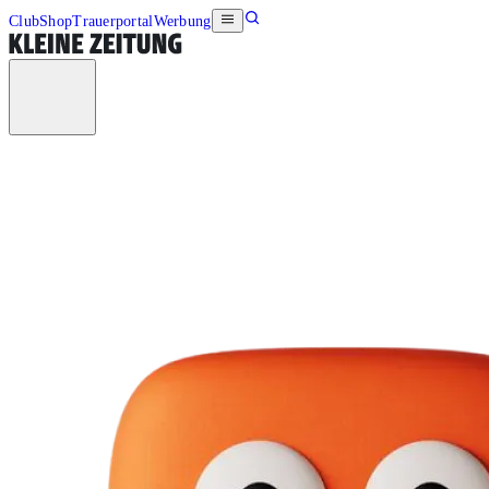
Club
Shop
Trauerportal
Werbung