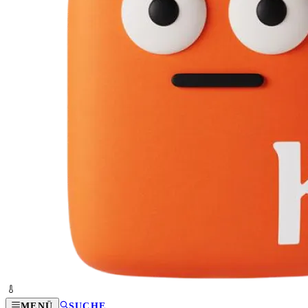
MENÜ
SUCHE