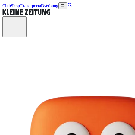
Club
Shop
Trauerportal
Werbung