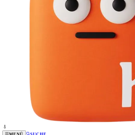
MENÜ
SUCHE