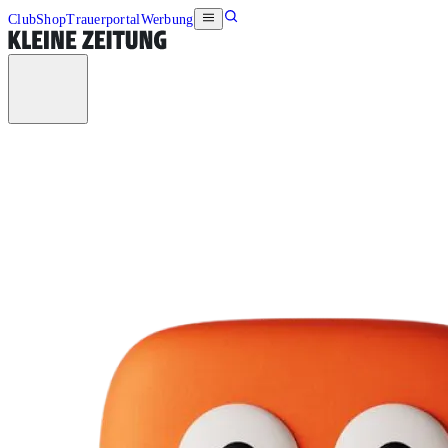
Club
Shop
Trauerportal
Werbung