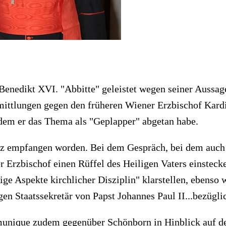
enedikt XVI. "Abbitte" geleistet wegen seiner Aussage
mittlungen gegen den früheren Wiener Erzbischof Kard
ndem er das Thema als "Geplapper" abgetan habe.
 empfangen worden. Bei dem Gespräch, bei dem auch K
 Erzbischof einen Rüffel des Heiligen Vaters einstec
ge Aspekte kirchlicher Disziplin" klarstellen, ebenso 
igen Staatssekretär von Papst Johannes Paul II...bezüg
munique zudem gegenüber Schönborn in Hinblick auf de