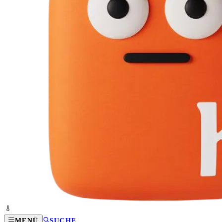
MENÜ
SUCHE