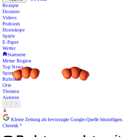
Rezepte
Dossiers
Videos
Podcasts
Horoskope
Spiele
E-Paper
Wetter
Startseite
Meine Region
Top News
Sport
Rubriken
Orte
Themen
Autoren
Kleine Zeitung als bevorzugte Google-Quelle hinzufügen.
Chronik