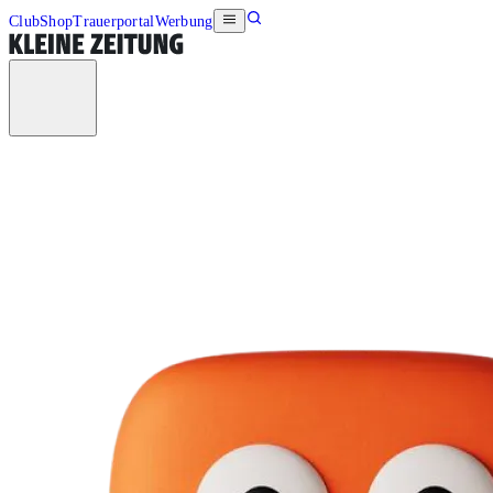
Club
Shop
Trauerportal
Werbung