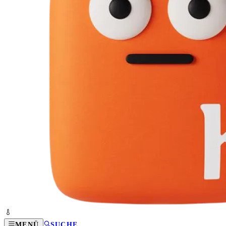
MENÜ
SUCHE