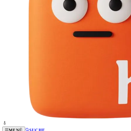
MENÜ
SUCHE