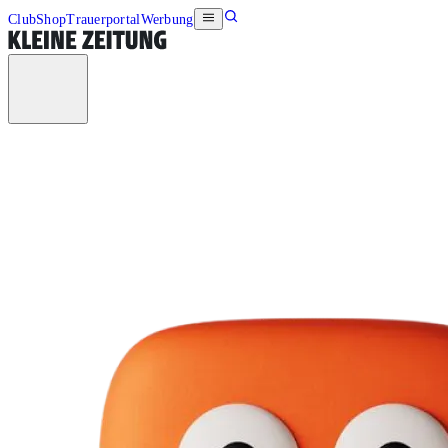
Club
Shop
Trauerportal
Werbung