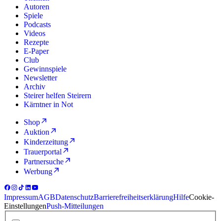
Autoren
Spiele
Podcasts
Videos
Rezepte
E-Paper
Club
Gewinnspiele
Newsletter
Archiv
Steirer helfen Steirern
Kärntner in Not
Shop
Auktion
Kinderzeitung
Trauerportal
Partnersuche
Werbung
Impressum
AGB
Datenschutz
Barrierefreiheitserklärung
Hilfe
Cookie-
Einstellungen
Push-Mitteilungen