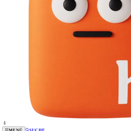
MENÜ
SUCHE