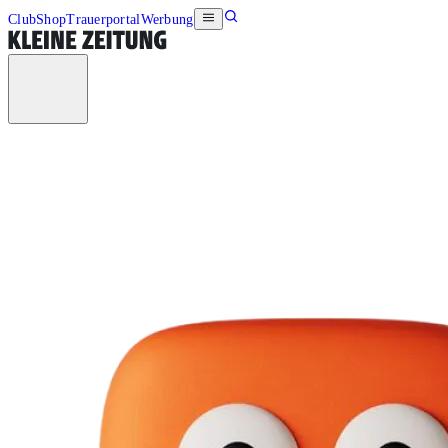
Club
Shop
Trauerportal
Werbung