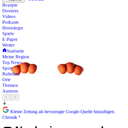
Rezepte
Dossiers
Videos
Podcasts
Horoskope
Spiele
E-Paper
Wetter
Startseite
Meine Region
Top News
Sport
Rubriken
Orte
Themen
Autoren
Kleine Zeitung als bevorzugte Google-Quelle hinzufügen.
Chronik