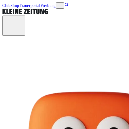
Club
Shop
Trauerportal
Werbung