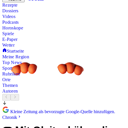
Rezepte
Dossiers
Videos
Podcasts
Horoskope
Spiele
E-Paper
Wetter
Startseite
Meine Region
Top News
Sport
Rubriken
Orte
Themen
Autoren
Kleine Zeitung als bevorzugte Google-Quelle hinzufügen.
Chronik