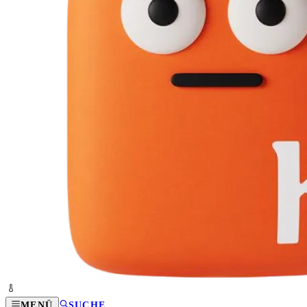
MENÜ
SUCHE