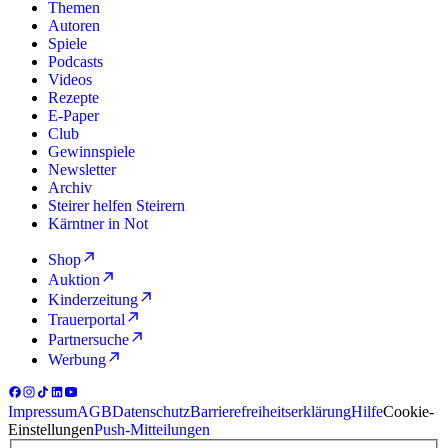
Themen
Autoren
Spiele
Podcasts
Videos
Rezepte
E-Paper
Club
Gewinnspiele
Newsletter
Archiv
Steirer helfen Steirern
Kärntner in Not
Shop
Auktion
Kinderzeitung
Trauerportal
Partnersuche
Werbung
Impressum
AGB
Datenschutz
Barrierefreiheitserklärung
Hilfe
Cookie-
Einstellungen
Push-Mitteilungen