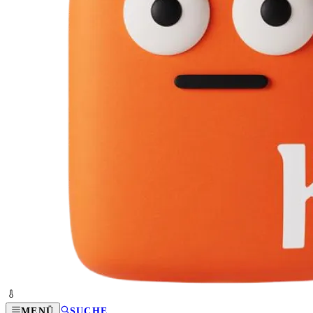
MENÜ
SUCHE