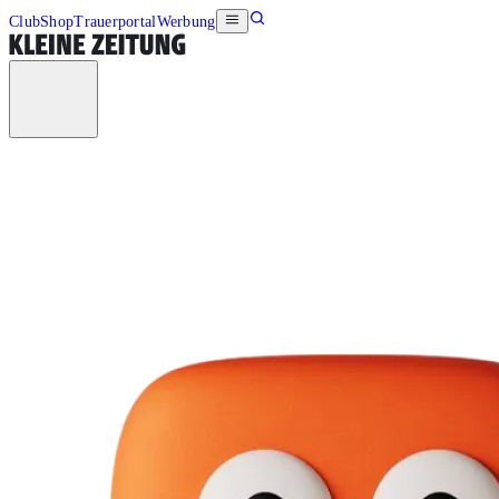
Club
Shop
Trauerportal
Werbung