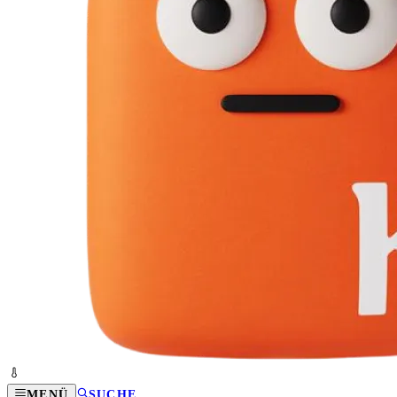
MENÜ
SUCHE