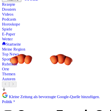
Rezepte
Dossiers
Videos
Podcasts
Horoskope
Spiele
E-Paper
Wetter
Startseite
Meine Region
Top News
Sport
Rubriken
Orte
Themen
Autoren
Kleine Zeitung als bevorzugte Google-Quelle hinzufügen.
Politik