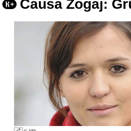
Causa Zogaj: Grü
© APA