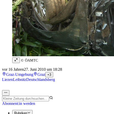
© ÖAMTC
vor 16 Jahren
27. Juni 2010 um 18:28
Graz-Umgebung
Graz
+3
Liezen
Leibnitz
Deutschlandsberg
Abonnent:in werden
Rubriken