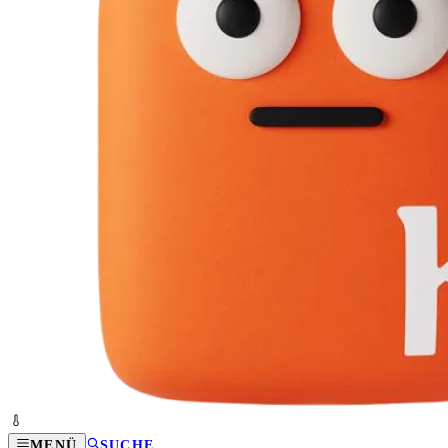
MENÜ
SUCHE