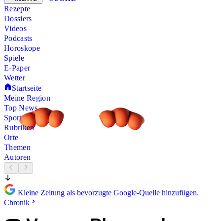
Rezepte
Dossiers
Videos
Podcasts
Horoskope
Spiele
E-Paper
Wetter
Startseite
Meine Region
Top News
Sport
Rubriken
Orte
Themen
Autoren
Kleine Zeitung als bevorzugte Google-Quelle hinzufügen.
Chronik