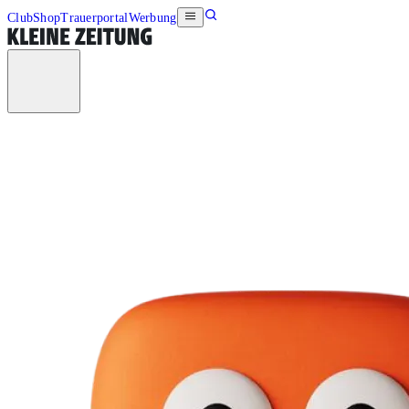
Club
Shop
Trauerportal
Werbung