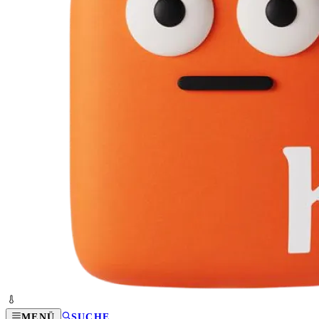
MENÜ
SUCHE