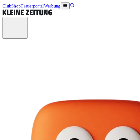
Club
Shop
Trauerportal
Werbung