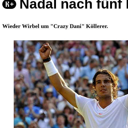
Nadal nach fünf 
Wieder Wirbel um "Crazy Dani" Köllerer.