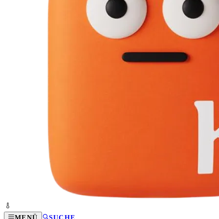
MENÜ
SUCHE