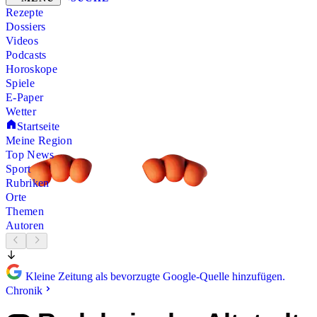
Rezepte
Dossiers
Videos
Podcasts
Horoskope
Spiele
E-Paper
Wetter
Startseite
Meine Region
Top News
Sport
Rubriken
Orte
Themen
Autoren
Kleine Zeitung als bevorzugte Google-Quelle hinzufügen.
Chronik