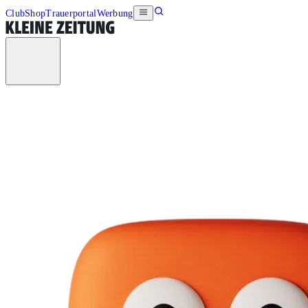
Club
Shop
Trauerportal
Werbung