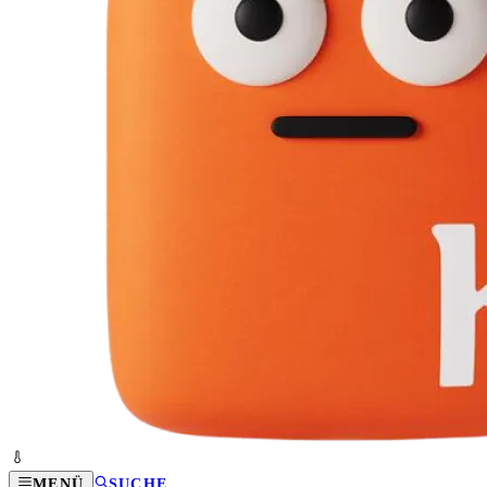
MENÜ
SUCHE