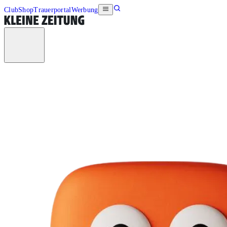
Club
Shop
Trauerportal
Werbung