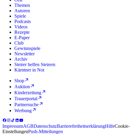
Themen
Autoren
Spiele
Podcasts
Videos
Rezepte
E-Paper
Club
Gewinnspiele
Newsletter
Archiv
Steirer helfen Steirern
Kärntner in Not
Shop
Auktion
Kinderzeitung
Trauerportal
Partnersuche
Werbung
Impressum
AGB
Datenschutz
Barrierefreiheitserklärung
Hilfe
Cookie-
Einstellungen
Push-Mitteilungen