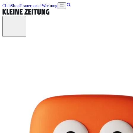
Club
Shop
Trauerportal
Werbung