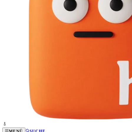
MENÜ
SUCHE