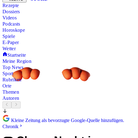
Rezepte
Dossiers
Videos
Podcasts
Horoskope
Spiele
E-Paper
Wetter
Startseite
Meine Region
Top News
Sport
Rubriken
Orte
Themen
Autoren
Kleine Zeitung als bevorzugte Google-Quelle hinzufügen.
Chronik