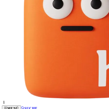
MENÜ
SUCHE