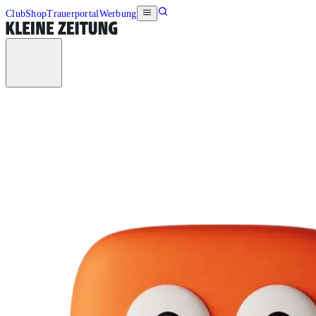
Club
Shop
Trauerportal
Werbung