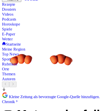
Rezepte
Dossiers
Videos
Podcasts
Horoskope
Spiele
E-Paper
Wetter
Startseite
Meine Region
Top News
Sport
Rubriken
Orte
Themen
Autoren
Kleine Zeitung als bevorzugte Google-Quelle hinzufügen.
Chronik