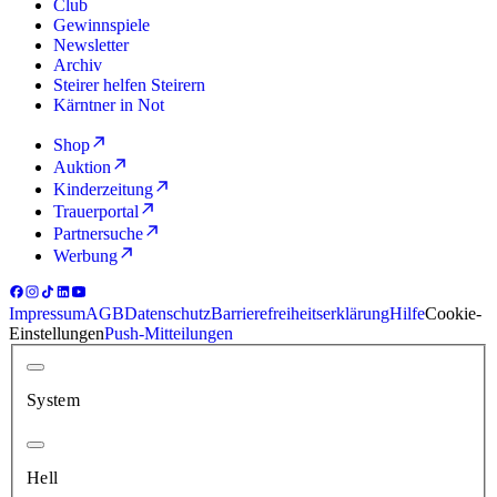
Club
Gewinnspiele
Newsletter
Archiv
Steirer helfen Steirern
Kärntner in Not
Shop
Auktion
Kinderzeitung
Trauerportal
Partnersuche
Werbung
Impressum
AGB
Datenschutz
Barrierefreiheitserklärung
Hilfe
Cookie-
Einstellungen
Push-Mitteilungen
System
Hell