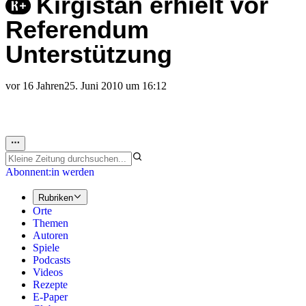
Kirgistan erhielt vor
Referendum
Unterstützung
vor 16 Jahren
25. Juni 2010 um 16:12
Abonnent:in werden
Rubriken
Orte
Themen
Autoren
Spiele
Podcasts
Videos
Rezepte
E-Paper