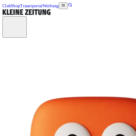
Club
Shop
Trauerportal
Werbung