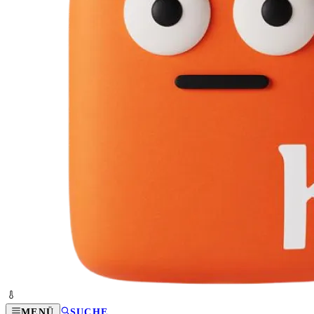
MENÜ
SUCHE