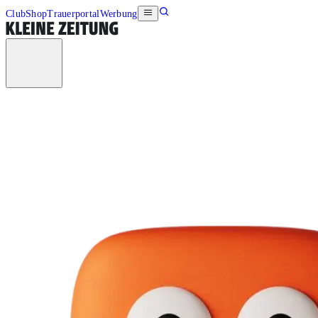
Club
Shop
Trauerportal
Werbung