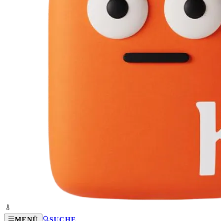
MENÜ
SUCHE