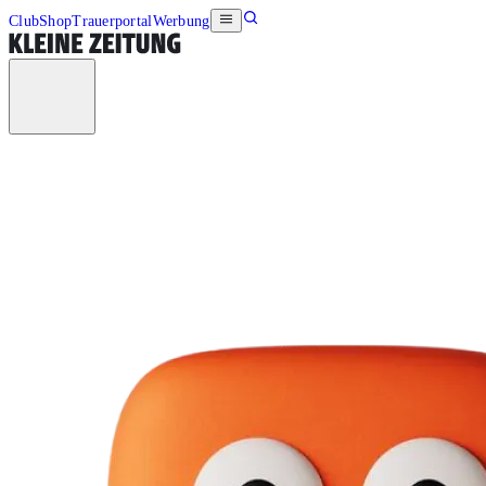
Club
Shop
Trauerportal
Werbung