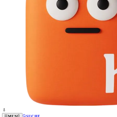
MENÜ
SUCHE