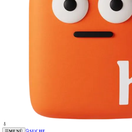
MENÜ
SUCHE