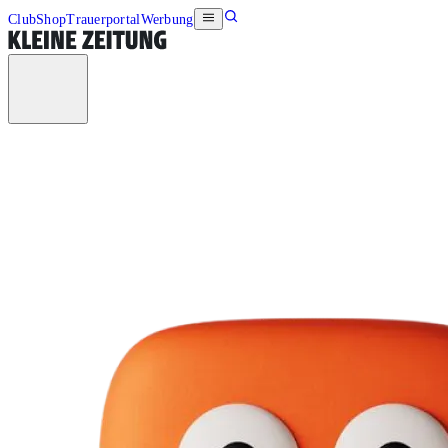
Club
Shop
Trauerportal
Werbung