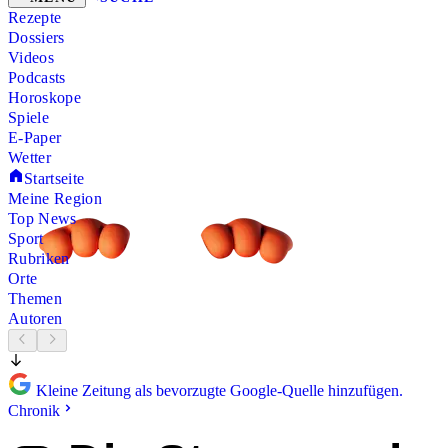
Rezepte
Dossiers
Videos
Podcasts
Horoskope
Spiele
E-Paper
Wetter
Startseite
Meine Region
Top News
Sport
Rubriken
Orte
Themen
Autoren
Kleine Zeitung als bevorzugte Google-Quelle hinzufügen.
Chronik