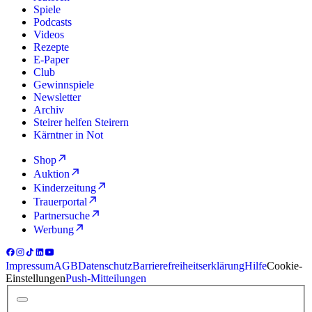
Spiele
Podcasts
Videos
Rezepte
E-Paper
Club
Gewinnspiele
Newsletter
Archiv
Steirer helfen Steirern
Kärntner in Not
Shop
Auktion
Kinderzeitung
Trauerportal
Partnersuche
Werbung
Impressum
AGB
Datenschutz
Barrierefreiheitserklärung
Hilfe
Cookie-
Einstellungen
Push-Mitteilungen