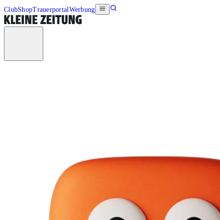
Club
Shop
Trauerportal
Werbung