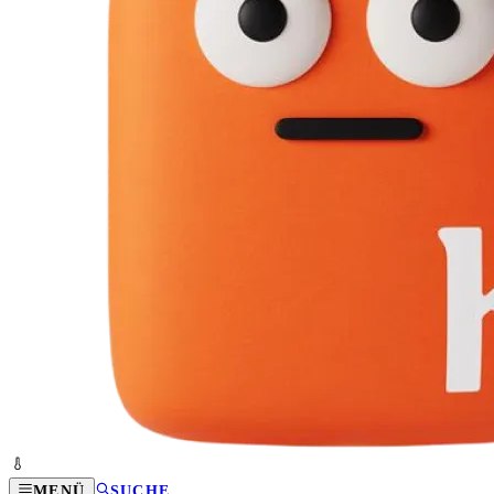
MENÜ
SUCHE