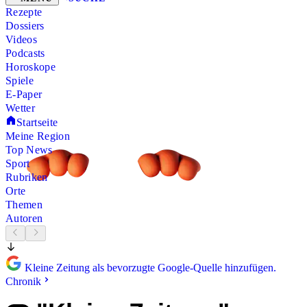
Rezepte
Dossiers
Videos
Podcasts
Horoskope
Spiele
E-Paper
Wetter
Startseite
Meine Region
Top News
Sport
Rubriken
Orte
Themen
Autoren
Kleine Zeitung als bevorzugte Google-Quelle hinzufügen.
Chronik