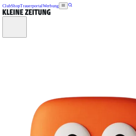
Club
Shop
Trauerportal
Werbung