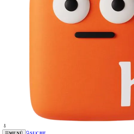
MENÜ
SUCHE